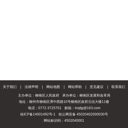
关于我们
|
法律声明
|
网站地图
|
网站帮助
|
意见建议
|
联系我们
主办单位：柳南区人民政府
承办单位：柳南区发展和改革局
地址：柳州市柳南区潭中西路10号柳南区政府元信大楼11楼
电话：0772-3725701
邮箱：lnqfgj@163.com
桂ICP备14001492号-1
桂公网安备 45020402000030号
网站标识码：4502040001