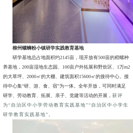
柳州螺蛳粉小镇研学实践教育基地
研学基地总占地面积约
2145
亩，现开放有
500
亩的稻螺种
养基地，
200
亩湿地生态园、
100
亩户外拓展和野炊区、
1
万
m2
的大草坪、
2000
㎡的大棚、建筑面积
15600
㎡的接待中心。接
待中心集
“
研、游、食、宿
”
为一体。全年开放，可同时满足
研学、劳动教育、拓展、亲子、党建等活动的开展，
获评
为“自治区中小学劳动教育实践基地”“自治区中小学生
研学教育实践基地”。