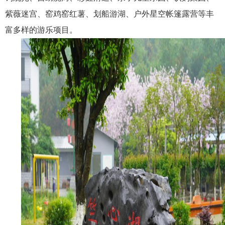
紫薇迷宫、窑鸡窑红薯、划船游湖、户外星空帐篷露营等丰
富多样的游乐项目。