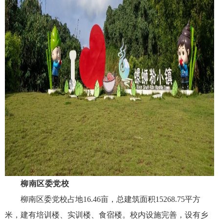
柳南区委党校
柳南区委党校占地
16.46
亩，总建筑面积
15268.75
平方
米，建有培训楼、实训楼、食宿楼。校内设施完善，设有乡