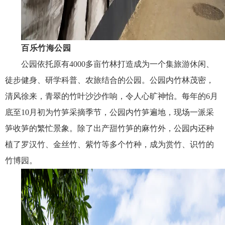
百乐竹海公园
公园依托原有
4000
多亩竹林打造成为一个集旅游休闲、
徒步健身、研学科普、农旅结合的公园。公园内竹林茂密，
清风徐来，青翠的竹叶沙沙作响，令人心旷神怡。每年的
6
月
底至
10
月初为竹笋采摘季节，公园内竹笋遍地，现场一派采
笋收笋的繁忙景象。除了出产甜竹笋的麻竹外，公园内还种
植了罗汉竹、金丝竹、紫竹等多个竹种，成为赏竹、识竹的
竹博园。