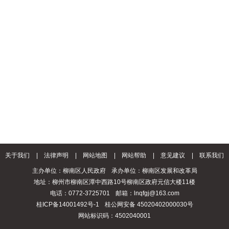
关于我们
|
法律声明
|
网站地图
|
网站帮助
|
意见建议
|
联系我们
主办单位：柳南区人民政府
承办单位：柳南区发展和改革局
地址：柳州市柳南区潭中西路10号柳南区政府元信大楼11楼
电话：0772-3725701
邮箱：lnqfgj@163.com
桂ICP备14001492号-1
桂公网安备 45020402000030号
网站标识码：4502040001