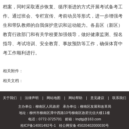
档案，同时采取逐步恢复、循序渐进的方式开展考试备考工
作。通过班会、专栏宣传、考前动员等形式，进一步增强考
生和带队教师的自我保护意识和运动能力。各县区（新区）
教育行政部门和有关学校要加强领导，做好健康监测、报名
指导、考试培训、安全教育、事故预防等工作，确保体育中
考工作顺利进行。
相关附件：
相关文档：
关于我们
|
法律声明
|
网站地图
|
网站帮助
|
意见建议
|
联系我们
主办单位：柳南区人民政府
承办单位：柳南区发展和改革局
地址：柳州市柳南区潭中西路10号柳南区政府元信大楼11楼
电话：0772-3725701
邮箱：lnqfgj@163.com
桂ICP备14001492号-1
桂公网安备 45020402000030号