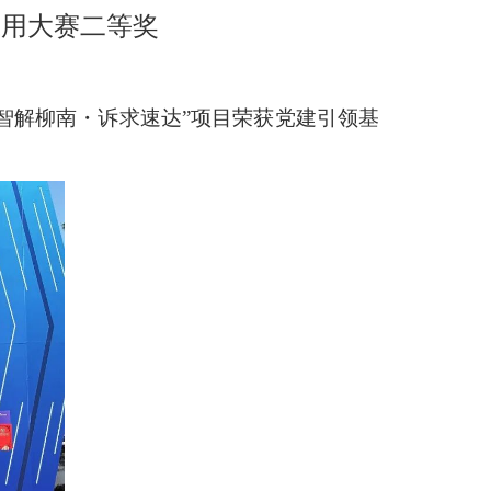
应用大赛二等奖
“智解柳南・诉求速达”项目荣获党建引领基