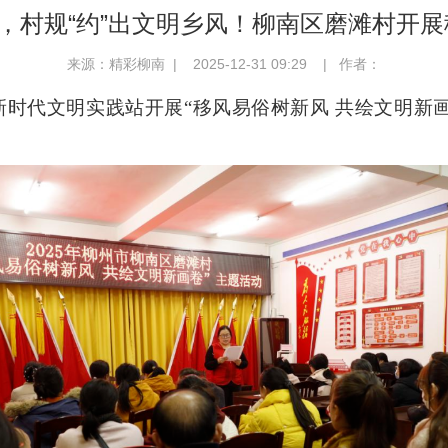
气，村规“约”出文明乡风！柳南区磨滩村开
来源：精彩柳南 | 2025-12-31 09:29 | 作者：
村新时代文明实践站开展“移风易俗树新风 共绘文明新