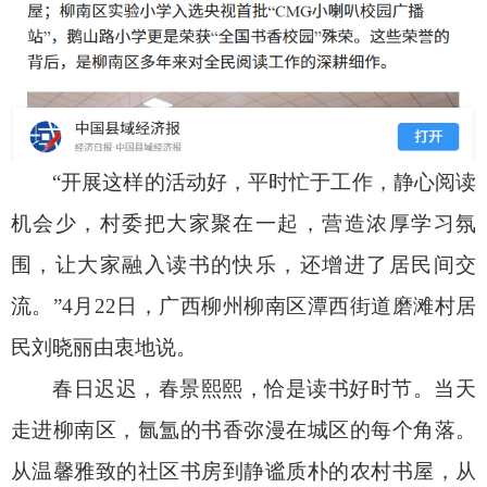
“开展这样的活动好，平时忙于工作，静心阅读
机会少，村委把大家聚在一起，营造浓厚学习氛
围，让大家融入读书的快乐，还增进了居民间交
流。”4月22日，广西柳州柳南区潭西街道磨滩村居
民刘晓丽由衷地说。
春日迟迟，春景熙熙，恰是读书好时节。当天
走进柳南区，氤氲的书香弥漫在城区的每个角落。
从温馨雅致的社区书房到静谧质朴的农村书屋，从