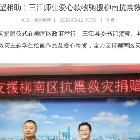
望相助！三江师生爱心款物驰援柳南抗震
来源：精彩柳南 | 2026-06-11 09:36 | 作者：
救灾捐赠仪式在柳南区政府举行。三江县委书记贺莹、
抗震救灾主题学生绘画作品及爱心物资，全力支持柳南区