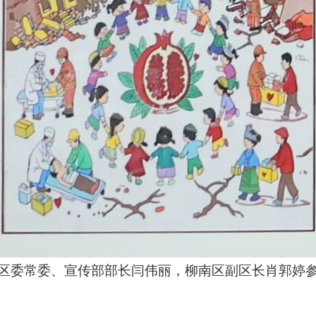
区委常委、宣传部部长闫伟丽，柳南区副区长肖郭婷