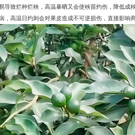
易导致烂种烂秧，高温暴晒又会使秧苗灼伤，降低成
病，高温日灼则会对果皮造成不可逆损伤，直接影响