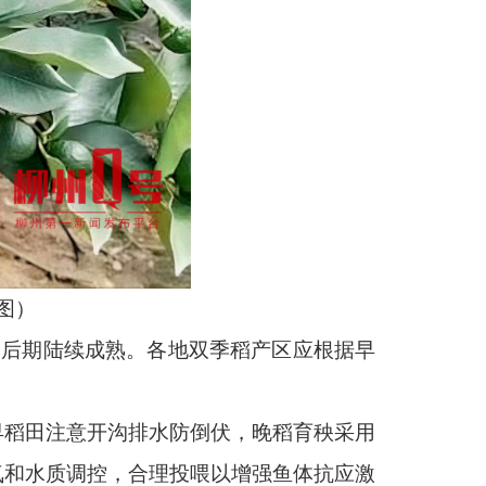
图）
旬后期陆续成熟。各地双季稻产区应根据早
早稻田注意开沟排水防倒伏，晚稻育秧采用
氧和水质调控，合理投喂以增强鱼体抗应激