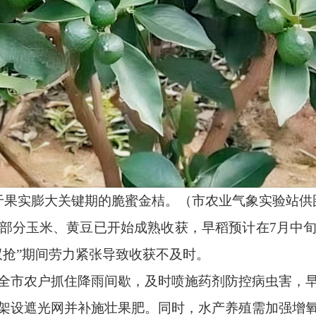
于果实膨大关键期的脆蜜金桔。（市农业气象实验站供
部分玉米、黄豆已开始成熟收获，早稻预计在7月中
双抢”期间劳力紧张导致收获不及时。
全市农户抓住降雨间歇，及时喷施药剂防控病虫害，
架设遮光网并补施壮果肥。同时，水产养殖需加强增