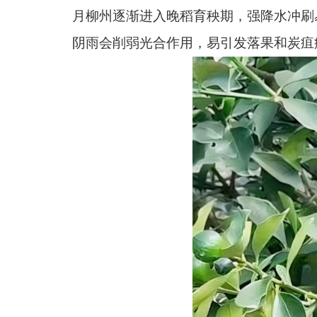
月柳州逐渐进入晚稻育秧期，强降水冲刷
阴雨会削弱光合作用，易引发落果和炭疽