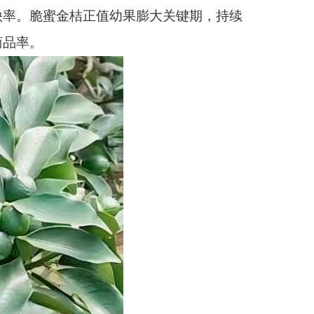
秧率。脆蜜金桔正值幼果膨大关键期，持续
商品率。