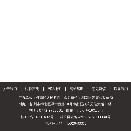
关于我们
|
法律声明
|
网站地图
|
网站帮助
|
意见建议
|
联系我们
主办单位：柳南区人民政府
承办单位：柳南区发展和改革局
地址：柳州市柳南区潭中西路10号柳南区政府元信大楼11楼
电话：0772-3725701
邮箱：lnqfgj@163.com
桂ICP备14001492号-1
桂公网安备 45020402000030号
网站标识码：4502040001