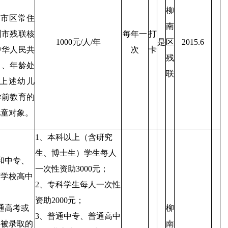
柳
市市区常住
南
州市残联核
每年一
打
1000元/人/年
是
区
2015.6
中华人民共
次
卡
残
》、年龄处
联
在上述幼儿
学前教育的
儿童对象。
1、本科以上（含研究
生、博士生）学生每人
和中专、
一次性资助3000元；
育学校高中
2、专科学生每人一次性
；
资助2000元；
普通高考或
柳
3、普通中专、普通高中
并被录取的
南