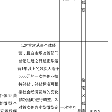
残
联
1.对首次从事个体经
营，且自市场监管部门
登记注册之日起正常运
营1年以上的残疾人给予
5000元的一次性创业扶
柳
持补贴，补贴标准可根
南
据社会经济发展的变化
个体经营
区
情况适时进行调整。2.
型微型企
残
对首次创办小型微型企
一次性
打
中安置残疾
是
疾
2019.9