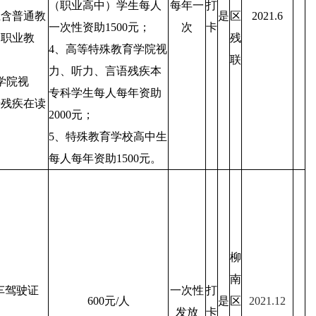
（职业高中）学生每人
每年一
打
上含普通教
是
区
2021.6
一次性资助1500元；
次
卡
、职业教
残
4、高等特殊教育学院视
联
力、听力、言语残疾本
学院视
专科学生每人每年资助
语残疾在读
2000元；
5、特殊教育学校高中生
每人每年资助1500元。
柳
南
车驾驶证
一次性
打
600元/人
是
区
2021.12
发放
卡