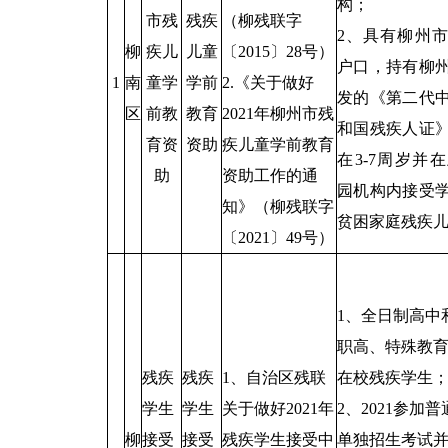
构；
市残
残疾
（柳残联字
2、具有柳州
柳
疾儿
儿童
〔2015〕28号）
户口，持有柳
1
南
童学
学前
2.《关于做好
发的《第二代
区
前教
教育
2021年柳州市残
和国残疾人证
育资
资助
疾儿童学前教育
在3-7周岁并
助
资助工作的通
园机构内接受
知》（柳残联字
贫困家庭残疾
〔2021〕49号）
1、全日制高中
职高、特殊教
残疾
残疾
1、自治区残联
在校残疾学生
学生
学生
关于做好2021年
2、2021参加
柳
接受
接受
残疾学生接受中
单独招生考试