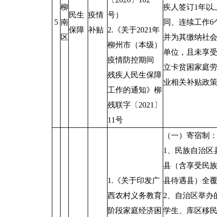
柳
疾人签订1年以
民生
疫情
号）
5
南
同、连续工作6
保障
补贴
2.《关于2021年
区
并为其缴纳社
柳州市（本级）
单位，且未享
疫情防控期间
立卡贫困家庭
残疾人民生保障
业相关补贴政
工作的通知》柳
残联字〔2021〕
11号
（一）寄宿制
1、民族自治区
县（含享受民
1.《关于印发广
县待遇县）全
西农村义务教育
2、自治区举办
阶段家庭经济困
学生、库区移