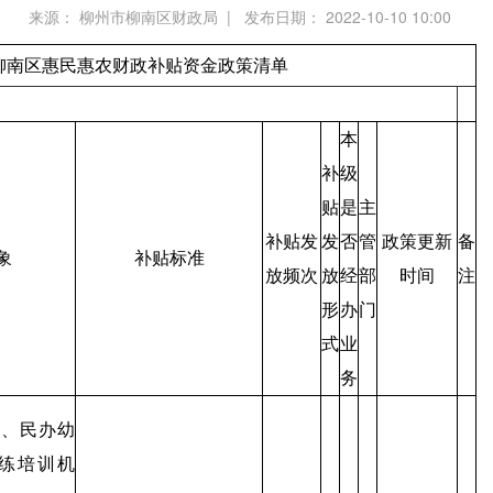
来源： 柳州市柳南区财政局 | 发布日期： 2022-10-10 10:00
柳南区惠民惠农财政补贴资金政策清单
本
补
级
贴
是
主
补贴发
发
否
管
政策更新
备
象
补贴标准
放频次
放
经
部
时间
注
形
办
门
式
业
务
立、民办幼
练培训机