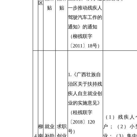
区
贴
贴
一步推动残疾人
驾驶汽车工作的
通知》的通知
（柳残联字
〔2011〕18号）
1.《广西壮族自
治区关于扶持残
疾人自主就业创
业的实施意见》
（桂残联字
（1）残疾人
〔2018〕120
柳
就业
求职
户；（2）小
号）
4
南
补助
创业
业；（3）集