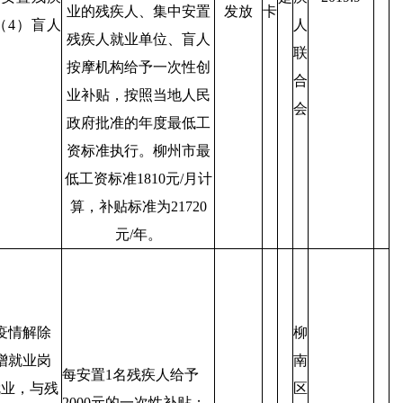
业的残疾人、集中安置
发放
卡
（4）盲人
人
残疾人就业单位、盲人
联
按摩机构给予一次性创
合
业补贴，按照当地人民
会
政府批准的年度最低工
资标准执行。柳州市最
低工资标准1810元/月计
算，补贴标准为21720
元/年。
至疫情解除
柳
增就业岗
南
每安置1名残疾人给予
就业，与残
区
2000元的一次性补贴；