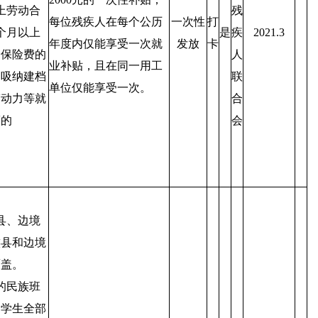
上劳动合
残
每位残疾人在每个公历
一次性
打
个月以上
是
疾
2021.3
年度内仅能享受一次就
发放
卡
会保险费的
人
业补贴，且在同一用工
受吸纳建档
联
单位仅能享受一次。
劳动力等就
合
策的
会
：
县、边境
族县和边境
覆盖。
的民族班
民学生全部