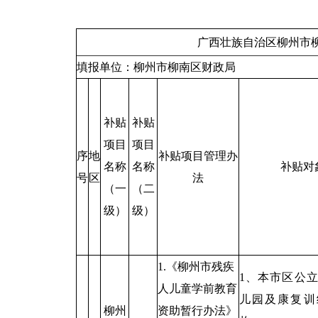
广西壮族自治区柳州市
填报单位：柳州市柳南区财政局
补贴
补贴
项目
项目
序
地
补贴项目管理办
名称
名称
补贴对
号
区
法
（一
（二
级）
级）
1.《柳州市残疾
1、本市区公
人儿童学前教育
儿园及康复训
柳州
资助暂行办法》