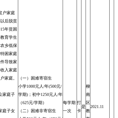
。
贫户家庭
年以后脱贫
015年贫困
殊教育学生
、农乡低保
乡特困家庭
事件导致家
低收入家庭
女户家庭。
（一）困难寄宿生
小学1000元人/年(500元/
柳
众家庭子
学期)；初中1250元人/年
南
（625元/学期）
每学期
打
区
是
2021.11
家庭子女
（二）困难非寄宿生
一次
卡
教