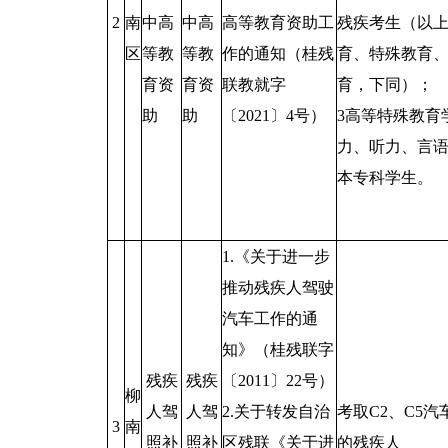
2
南
中高
中高
高等教育资助工
残疾考生（以
区
等教
等教
作的通知（桂残
育、特殊教育
育资
育资
联教就字
育，下同）；
助
助
〔2021〕4号）
3高等特殊教育
力、听力、言
本专科学生。
1.《关于进一步
推动残疾人驾驶
汽车工作的通
知》（桂残联字
残疾
残疾
〔2011〕22号）
柳
人驾
人驾
2.关于转发自治
考取C2、C5汽
3
南
照补
照补
区残联《关于进
的残疾人