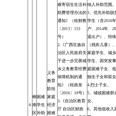
难寄宿生生活补
纳入补助范围
助费管理办法的
3、优先补助脱
通知》（桂财教
学生（含2016
〔2013〕153
户、2014年、2
号）
退出户）、特
2.《广西壮族自
（残疾儿童）
治区人民政府关
家庭学生、城
于进一步完善城
学生、因突发
乡义务教育经费
庭困难子女、
义务
保障机制的通
独生子女和双
教育
知》（桂政发
4.烈士子女。
阶段
〔2016〕19号）
5、城镇困难群
柳
困难
家庭
3.《自治区教育
女。
6
南
学生
经济
厅 自治区财政
6、其他低收入
区
补助
困难