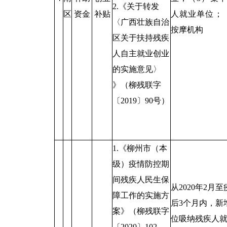
2.《关于转发
区
资金
补贴
人就业单位；
〈广西壮族自治
按摩机构
区关于扶持残疾
人自主就业创业
的实施意见〉
》（柳残联字
〔2019〕90号）
1.《柳州市（本
级）疫情防控期
间残疾人民生保
从2020年2月
障工作的实施方
后3个月内，新
案》（柳残联字
位吸纳残疾人
〔2020〕102