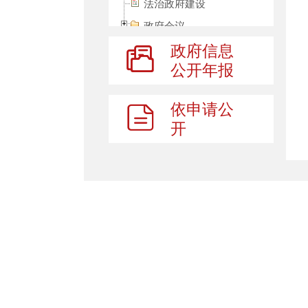
法治政府建设
政府会议
政府信息
行政权力
公开年报
权责清单
社会组织中介机构
依申请公
市场监督管理
开
“双随机、一公开”
为民办实事
稳岗就业
养老服务
减税降费
财政资金直达基层