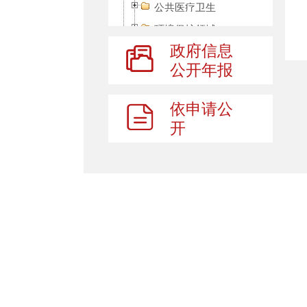
公共医疗卫生
环境保护领域
政府信息
灾害事故救援领域
公开年报
公共文化体育领域
安全生产
依申请公
食品安全
开
建议提案结果公开
政府工作报告
法治政府建设
政府会议
行政权力
权责清单
社会组织中介机构
市场监督管理