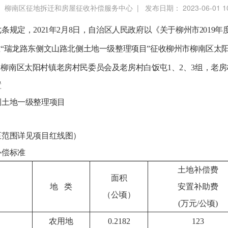
 柳南区征地拆迁和房屋征收补偿服务中心 | 发布日期： 2023-06-01 1
规定，2021年2月8日，自治区人民政府以《关于柳州市2019
批准“瑞龙路东侧文山路北侧土地一级整理项目”征收柳州市柳南区
。柳南区太阳村镇老房村民委员会及老房村白饭屯1、2、3组，老房
置
侧土地一级整理项目
至范围详见项目红线图）
补偿标准
土地补偿费
面积
）
地 类
安置补助费
（公顷）
(万元/公顷)
农用地
0.2182
123