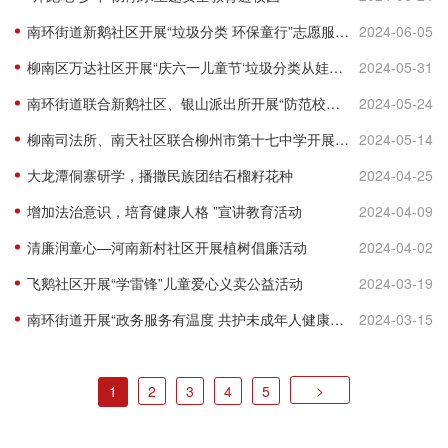
南环街道新鹅社区开展“垃圾分类 环保童行”志愿服务宣传活动
2024-06-05
柳南区万达社区开展“庆六一儿童节‘垃圾分类从娃娃抓起，让文明更进一步’”主题宣传活动
2024-05-31
南环街道联合新鹅社区、银山派出所开展“防范校园欺凌”宣传活动
2024-05-24
柳南司法所、南天社区联合柳州市第十七中学开展“预防青少年犯罪”普法讲座
2024-05-14
大龙潭侗寨研学，播撒民族团结石榴籽花种
2024-04-25
增加法治意识，培育健康人格 ”宣讲教育活动
2024-04-09
清廉润童心—河南新村社区开展植树倡廉活动
2024-04-02
飞鹅社区开展“学雷锋”儿童爱心义卖公益活动
2024-03-19
南环街道开展“政务服务有温度 共护未成年人健康成长”政策说明会
2024-03-15
>
1
2
3
4
5