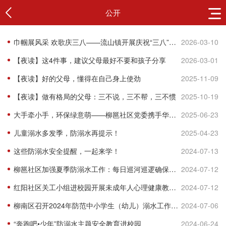
公开
巾帼展风采 欢歌庆三八——流山镇开展庆祝“三八”国际妇女节系列活动
2026-03-10
【夜读】这4件事，建议父母最好不要和孩子分享
2026-03-01
【夜读】好的父母，懂得在自己身上使劲
2025-11-09
【夜读】做有格局的父母：三不说，三不帮，三不惯
2025-10-19
大手牵小手，环保绿意萌——柳邕社区党委携手华柳佳苑幼儿园共筑垃圾分类“童”心桥
2025-06-23
儿童溺水多发季，防溺水再提示！
2025-04-23
这些防溺水安全提醒，一起来学！
2024-07-13
柳邕社区加强夏季防溺水工作：每日巡河巡逻确保青少年游泳安全
2024-07-12
红阳社区关工小组进校园开展未成年人心理健康教育宣讲活动
2024-07-12
柳南区召开2024年防范中小学生（幼儿）溺水工作视频调度会
2024-07-06
“奔跑吧•少年”防溺水主题安全教育进校园
2024-06-24