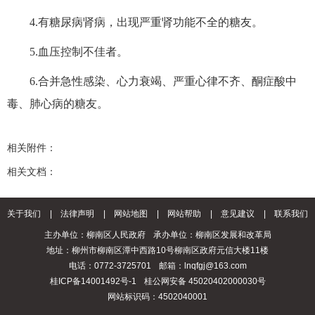
4.有糖尿病肾病，出现严重肾功能不全的糖友。
5.血压控制不佳者。
6.合并急性感染、心力衰竭、严重心律不齐、酮症酸中
毒、肺心病的糖友。
相关附件：
相关文档：
关于我们
|
法律声明
|
网站地图
|
网站帮助
|
意见建议
|
联系我们
主办单位：柳南区人民政府
承办单位：柳南区发展和改革局
地址：柳州市柳南区潭中西路10号柳南区政府元信大楼11楼
电话：0772-3725701
邮箱：lnqfgj@163.com
桂ICP备14001492号-1
桂公网安备 45020402000030号
网站标识码：4502040001